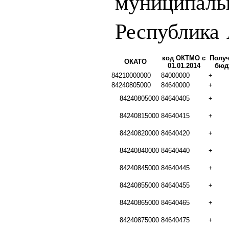
муниципаль
Республика
код ОКТМО с
Получ
ОКАТО
01.01.2014
бюд
84210000000
84000000
+
84240805000
84640000
+
84240805000
84640405
+
84240815000
84640415
+
84240820000
84640420
+
84240840000
84640440
+
84240845000
84640445
+
84240855000
84640455
+
84240865000
84640465
+
84240875000
84640475
+