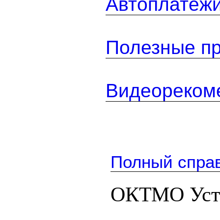
Автоплатеж
Полезные п
Видеореком
Полный спра
ОКТМО Усть