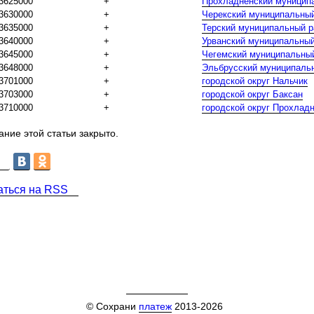
3625000
+
Прохладненский муницип
3630000
+
Черекский муниципальны
3635000
+
Терский муниципальный р
3640000
+
Урванский муниципальный
3645000
+
Чегемский муниципальны
3648000
+
Эльбрусский муниципаль
3701000
+
городской округ Нальчик
3703000
+
городской округ Баксан
3710000
+
городской округ Прохлад
ние этой статьи закрыто.
аться на RSS
© Сохрани
платеж
2013-2026