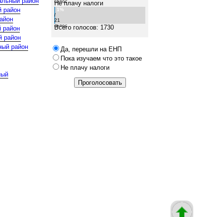
альный район
голос
Не плачу налоги
й район
1%
/
айон
21
голос
Всего голосов: 1730
 район
й район
ный район
Да, перешли на ЕНП
Пока изучаем что это такое
Не плачу налоги
ный