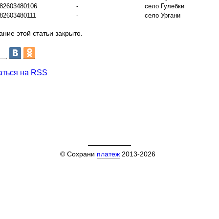
82603480106
-
село Гулебки
82603480111
-
село Ургани
ние этой статьи закрыто.
аться на RSS
© Сохрани
платеж
2013-2026