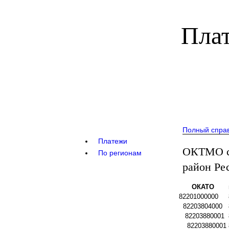
Плат
Полный спра
Платежи
ОКТМО с
По регионам
район Ре
ОКАТО
82201000000
82203804000
82203880001
82203880001