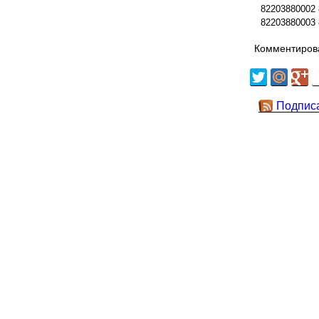
82203880002
82203880003
Комментирова
Подпис