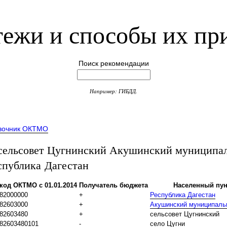
ежи и способы их пр
Поиск рекомендации
Например: ГИБДД.
вочник ОКТМО
ельсовет Цугнинский Акушинский муниципа
спублика Дагестан
код ОКТМО с 01.01.2014
Получатель бюджета
Населенный пун
82000000
+
Республика Дагестан
82603000
+
Акушинский муниципаль
82603480
+
сельсовет Цугнинский
82603480101
-
село Цугни