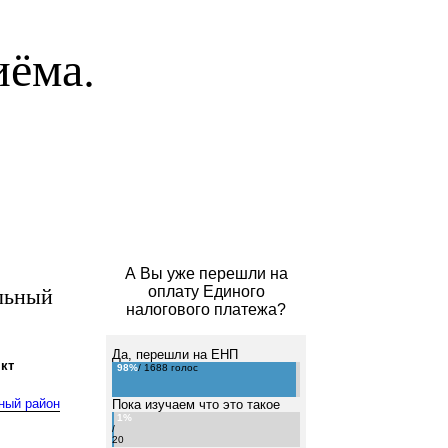
иёма.
А Вы уже перешли на
льный
оплату Единого
налогового платежа?
Да, перешли на ЕНП
кт
98%
/ 1688 голос
ный район
Пока изучаем что это такое
1%
/
20