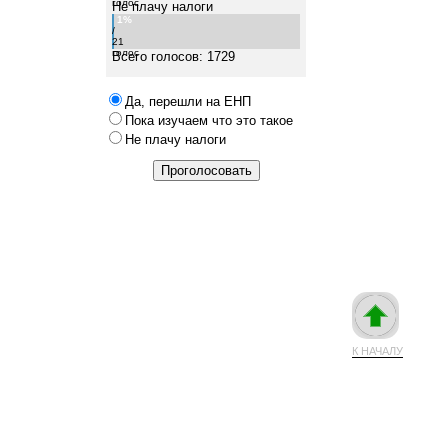
голос
Не плачу налоги
1%
/
21
голос
Всего голосов: 1729
Да, перешли на ЕНП
Пока изучаем что это такое
Не плачу налоги
К НАЧАЛУ