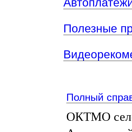
Автоплатеж
Полезные п
Видеореком
Полный спра
ОКТМО сел