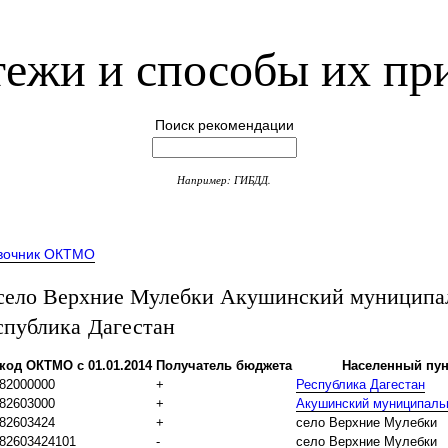
ежи и способы их пр
Поиск рекомендации
Например: ГИБДД.
вочник ОКТМО
ело Верхние Мулебки Акушинский муниципа
спублика Дагестан
код ОКТМО с 01.01.2014
Получатель бюджета
Населенный пун
82000000
+
Республика Дагестан
82603000
+
Акушинский муниципаль
82603424
+
село Верхние Мулебки
82603424101
-
село Верхние Мулебки