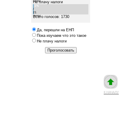
голос
Не плачу налоги
1%
/
21
голос
Всего голосов: 1730
Да, перешли на ЕНП
Пока изучаем что это такое
Не плачу налоги
К НАЧАЛУ