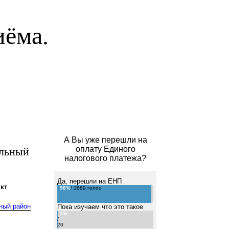
иёма.
А Вы уже перешли на
льный
оплату Единого
налогового платежа?
Да, перешли на ЕНП
кт
98%
/ 1689 голос
ный район
Пока изучаем что это такое
1%
/
20