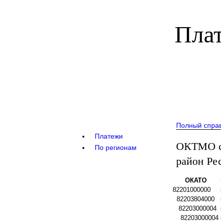
Плат
Полный спра
Платежи
ОКТМО с
По регионам
район Ре
ОКАТО
82201000000
82203804000
82203000004
82203000004