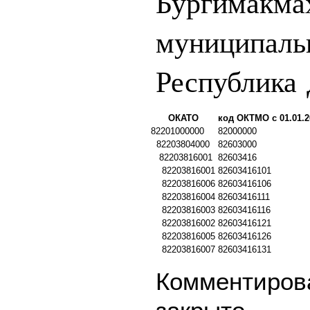
Бургимакма
муниципаль
Республика 
ОКАТО
код ОКТМО с 01.01.2
82201000000
82000000
82203804000
82603000
82203816001
82603416
82203816001
82603416101
82203816006
82603416106
82203816004
82603416111
82203816003
82603416116
82203816002
82603416121
82203816005
82603416126
82203816007
82603416131
Комментирова