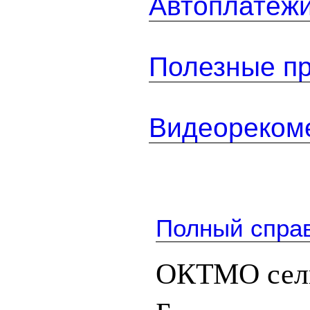
Автоплатеж
Полезные п
Видеореком
Полный спра
ОКТМО сел