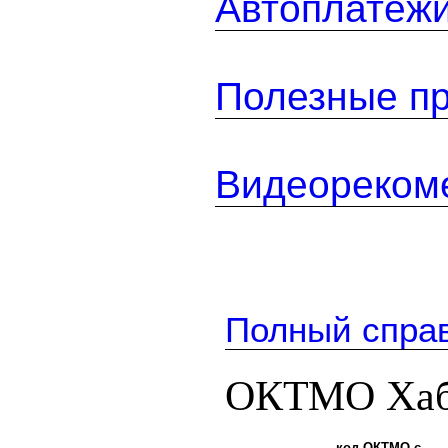
Автоплатеж
Полезные п
Видеореком
Полный спра
ОКТМО Хаб
код ОКТМО с