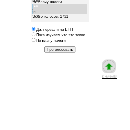
голос
Не плачу налоги
1%
/
21
голос
Всего голосов: 1731
Да, перешли на ЕНП
Пока изучаем что это такое
Не плачу налоги
К НАЧАЛУ