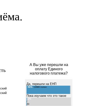
иёма.
А Вы уже перешли на
сть
оплату Единого
налогового платежа?
Да, перешли на ЕНП
98%
/ 1690 голос
сский
сский
Пока изучаем что это такое
1%
/
20