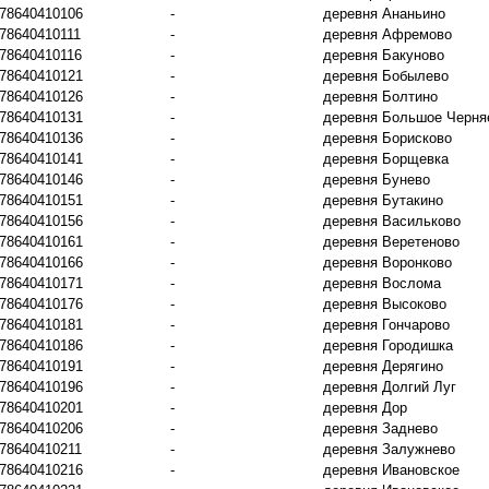
78640410106
-
деревня Ананьино
78640410111
-
деревня Афремово
78640410116
-
деревня Бакуново
78640410121
-
деревня Бобылево
78640410126
-
деревня Болтино
78640410131
-
деревня Большое Черня
78640410136
-
деревня Борисково
78640410141
-
деревня Борщевка
78640410146
-
деревня Бунево
78640410151
-
деревня Бутакино
78640410156
-
деревня Васильково
78640410161
-
деревня Веретеново
78640410166
-
деревня Воронково
78640410171
-
деревня Вослома
78640410176
-
деревня Высоково
78640410181
-
деревня Гончарово
78640410186
-
деревня Городишка
78640410191
-
деревня Дерягино
78640410196
-
деревня Долгий Луг
78640410201
-
деревня Дор
78640410206
-
деревня Заднево
78640410211
-
деревня Залужнево
78640410216
-
деревня Ивановское