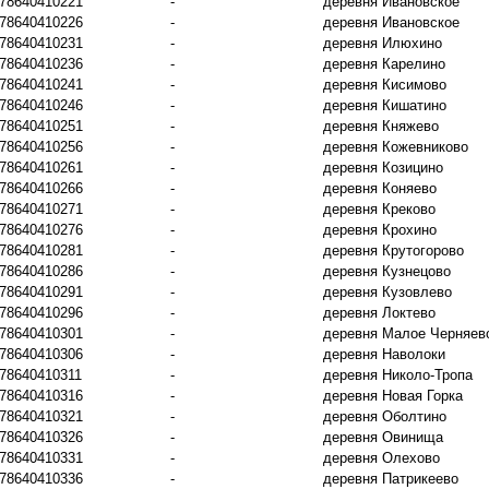
78640410221
-
деревня Ивановское
78640410226
-
деревня Ивановское
78640410231
-
деревня Илюхино
78640410236
-
деревня Карелино
78640410241
-
деревня Кисимово
78640410246
-
деревня Кишатино
78640410251
-
деревня Княжево
78640410256
-
деревня Кожевниково
78640410261
-
деревня Козицино
78640410266
-
деревня Коняево
78640410271
-
деревня Креково
78640410276
-
деревня Крохино
78640410281
-
деревня Крутогорово
78640410286
-
деревня Кузнецово
78640410291
-
деревня Кузовлево
78640410296
-
деревня Локтево
78640410301
-
деревня Малое Черняев
78640410306
-
деревня Наволоки
78640410311
-
деревня Николо-Тропа
78640410316
-
деревня Новая Горка
78640410321
-
деревня Оболтино
78640410326
-
деревня Овинища
78640410331
-
деревня Олехово
78640410336
-
деревня Патрикеево