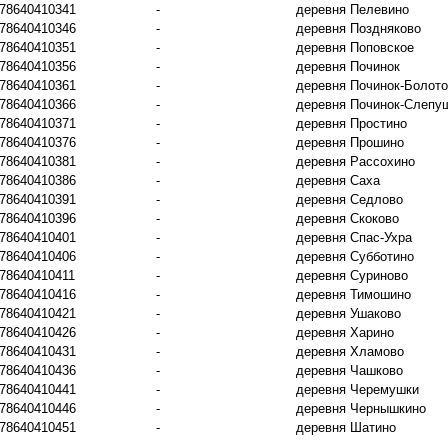
78640410341
-
деревня Пелевино
78640410346
-
деревня Поздняково
78640410351
-
деревня Поповское
78640410356
-
деревня Починок
78640410361
-
деревня Починок-Болот
78640410366
-
деревня Починок-Слепу
78640410371
-
деревня Простино
78640410376
-
деревня Прошино
78640410381
-
деревня Рассохино
78640410386
-
деревня Саха
78640410391
-
деревня Седлово
78640410396
-
деревня Скоково
78640410401
-
деревня Спас-Ухра
78640410406
-
деревня Субботино
78640410411
-
деревня Суриново
78640410416
-
деревня Тимошино
78640410421
-
деревня Ушаково
78640410426
-
деревня Харино
78640410431
-
деревня Хламово
78640410436
-
деревня Чашково
78640410441
-
деревня Черемушки
78640410446
-
деревня Чернышкино
78640410451
-
деревня Шатино