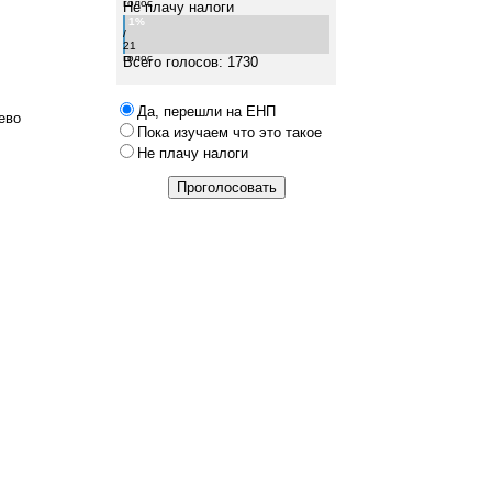
голос
Не плачу налоги
1%
/
21
голос
Всего голосов: 1730
Да, перешли на ЕНП
ево
Пока изучаем что это такое
Не плачу налоги