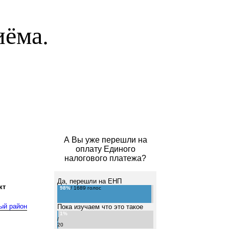
иёма.
А Вы уже перешли на
оплату Единого
налогового платежа?
Да, перешли на ЕНП
кт
98%
/ 1689 голос
ый район
Пока изучаем что это такое
1%
/
20