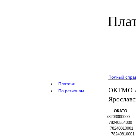
Плат
Полный спра
Платежи
ОКТМО А
По регионам
Ярославс
ОКАТО
78203000000
78240554000
78240810001
78240810001