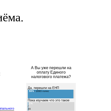
иёма.
А Вы уже перешли на
й
оплату Единого
налогового платежа?
Да, перешли на ЕНП
98%
/ 1693 голос
Пока изучаем что это такое
1%
/
ипального
20