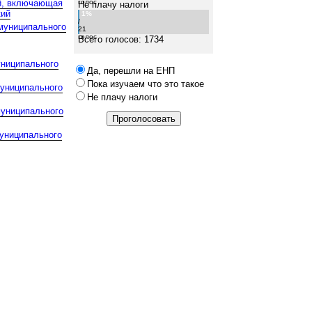
ий, включающая
голос
Не плачу налоги
кий
1%
/
 муниципального
21
голос
Всего голосов: 1734
униципального
Да, перешли на ЕНП
Пока изучаем что это такое
муниципального
Не плачу налоги
муниципального
униципального