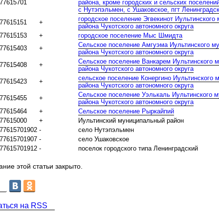
77615701
района, кроме городских и сельских поселен
с Нутэпэльмен, с Ушаковское, пгт Ленинградс
городское поселение Эгвекинот Иультинского
77615151
+
района Чукотского автономного округа
77615153
+
городское поселение Мыс Шмидта
Сельское поселение Амгуэма Иультинского м
77615403
+
района Чукотского автономного округа
Сельское поселение Ванкарем Иультинского 
77615408
+
района Чукотского автономного округа
сельское поселение Конергино Иультинского 
77615423
+
района Чукотского автономного округа
Сельское поселение Уэлькаль Иультинского м
77615455
+
района Чукотского автономного округа
77615464
+
Сельское поселение Рыркайпий
77615000
+
Иультинский муниципальный район
77615701902
-
село Нутэпэльмен
77615701907
-
село Ушаковское
77615701912
-
поселок городского типа Ленинградский
ние этой статьи закрыто.
аться на RSS