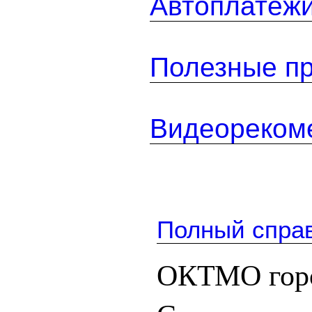
Автоплатеж
Полезные п
Видеореком
Полный спра
ОКТМО горо