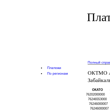
Плат
Полный спра
Платежи
ОКТМО А
По регионам
Забайкал
ОКАТО
76202000000
76246553000
76246000007
76246000007