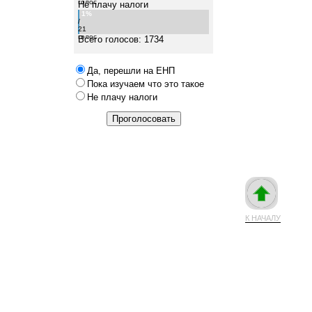
голос
Не плачу налоги
1%
/
21
голос
Всего голосов: 1734
Да, перешли на ЕНП
Пока изучаем что это такое
Не плачу налоги
К НАЧАЛУ