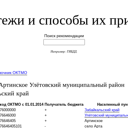
ежи и способы их пр
Поиск рекомендации
Например: ГИБДД.
вочник ОКТМО
ртинское Улётовский муниципальный район
ьский край
код ОКТМО с 01.01.2014
Получатель бюджета
Населенный пун
76000000
+
Забайкальский край
76646000
+
Улётовский муниципаль
76646405
+
Артинское
76646405101
-
село Арта