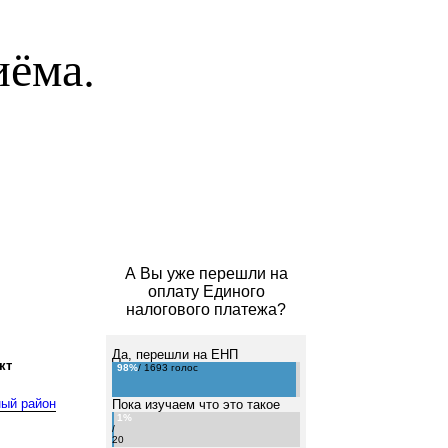
иёма.
А Вы уже перешли на
оплату Единого
налогового платежа?
Да, перешли на ЕНП
кт
98%
/ 1693 голос
ный район
Пока изучаем что это такое
1%
/
20