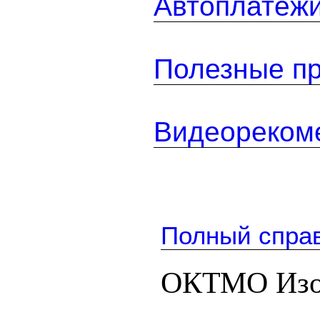
Автоплатеж
Полезные п
Видеореком
Полный спра
ОКТМО Изо