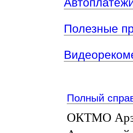
Автоплатеж
Полезные п
Видеореком
Полный спра
ОКТМО Арзг