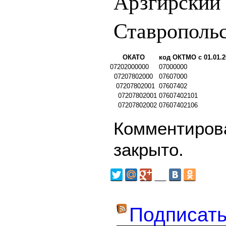
Арзгирский
Ставрополь
ОКАТО
код ОКТМО с 01.01.2
07202000000
07000000
07207802000
07607000
07207802001
07607402
07207802001
07607402101
07207802002
07607402106
Комментирова
закрыто.
Подписать