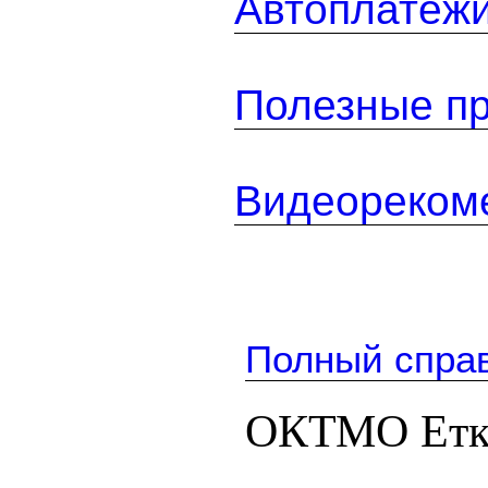
Автоплатеж
Полезные п
Видеореком
Полный спра
ОКТМО Етк