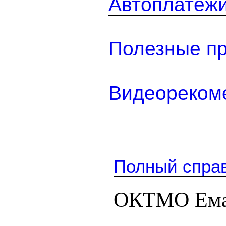
Автоплатеж
Полезные п
Видеореком
Полный спра
ОКТМО Ема