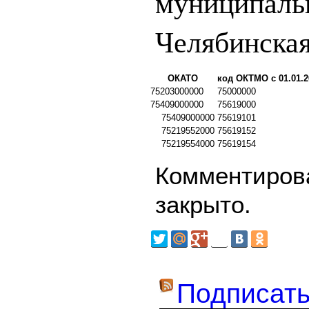
муниципаль
Челябинская
ОКАТО
код ОКТМО с 01.01.2
75203000000
75000000
75409000000
75619000
75409000000
75619101
75219552000
75619152
75219554000
75619154
Комментирова
закрыто.
Подписать