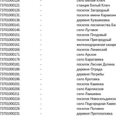
73701000116
-
село Белый Ключ
73701000121
-
станция Белый Ключ
73701000126
-
поселок Загородный
73701000131
-
поселок имени Карамзи
73701000136
-
деревня Кувшиновка
73701000141
-
поселок лесничества Б
73701000146
-
село Луговое
73701000151
-
поселок Плодовый
73701000156
-
поселок Пригородный
73701000161
-
железнодорожная казар
73701000166
-
поселок Ленинский
73701000171
-
село Арское
73701000176
-
село Баратаевка
73701000181
-
поселок Лесная Долина
73701000186
-
деревня Отрада
73701000191
-
деревня Погребы
73701000196
-
село Кротовка
73701000201
-
поселок Каменка
73701000206
-
село Карлинское
73701000211
-
село Лаишевка
73701000216
-
поселок Новосельдинск
73701000221
-
село Подгородная Каме
73701000226
-
поселок Поливно
73701000231
-
деревня Протопоповка