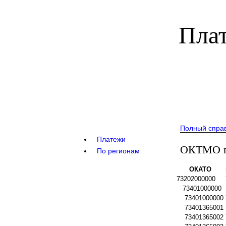
Плат
Полный спра
Платежи
ОКТМО го
По регионам
ОКАТО
73202000000
73401000000
73401000000
73401365001
73401365002