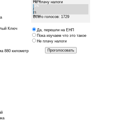
голос
Не плачу налоги
1%
/
21
голос
Всего голосов: 1729
на
елый Ключ
Да, перешли на ЕНП
Пока изучаем что это такое
Не плачу налоги
ма 880 километр
ий
нка