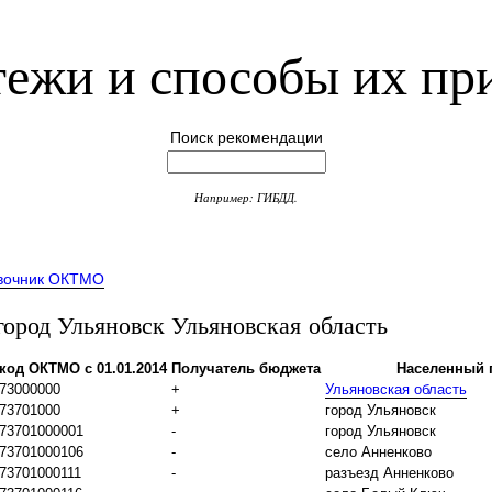
ежи и способы их пр
Поиск рекомендации
Например: ГИБДД.
вочник ОКТМО
род Ульяновск Ульяновская область
код ОКТМО с 01.01.2014
Получатель бюджета
Населенный 
73000000
+
Ульяновская область
73701000
+
город Ульяновск
73701000001
-
город Ульяновск
73701000106
-
село Анненково
73701000111
-
разъезд Анненково