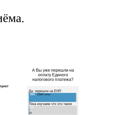
иёма.
А Вы уже перешли на
оплату Единого
налогового платежа?
пункт
Да, перешли на ЕНП
98%
/ 1688 голос
Пока изучаем что это такое
1%
/
20