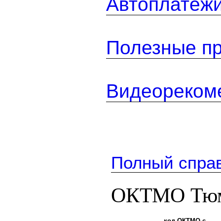
Автоплатеж
Полезные п
Видеореком
Полный спра
ОКТМО Тюме
код ОКТМО с