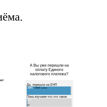
иёма.
А Вы уже перешли на
оплату Единого
налогового платежа?
кт
Да, перешли на ЕНП
98%
/ 1689 голос
Пока изучаем что это такое
1%
/
20