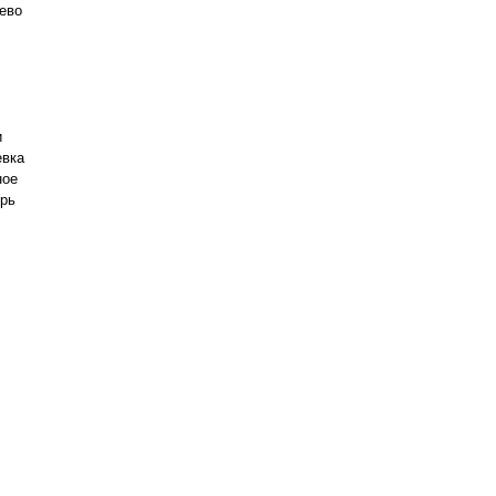
ево
и
евка
ное
ырь