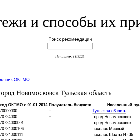
ежи и способы их пр
Поиск рекомендации
Например: ГИБДД.
вочник ОКТМО
род Новомосковск Тульская область
код ОКТМО с 01.01.2014
Получатель бюджета
Населенный пун
70000000
+
Тульская область
70724000
+
город Новомосковск
70724000001
-
город Новомосковск
70724000106
-
поселок Мирный
70724000111
-
поселок Шахты № 35