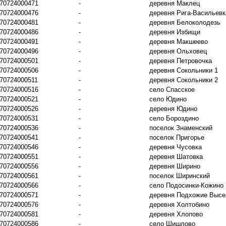
70724000471
-
деревня Маклец
70724000476
-
деревня Рига-Васильевк
70724000481
-
деревня Белоколодезь
70724000486
-
деревня Избищи
70724000491
-
деревня Макшеево
70724000496
-
деревня Ольховец
70724000501
-
деревня Петровочка
70724000506
-
деревня Сокольники 1
70724000511
-
деревня Сокольники 2
70724000516
-
село Спасское
70724000521
-
село Юдино
70724000526
-
деревня Юдино
70724000531
-
село Бороздино
70724000536
-
поселок Знаменский
70724000541
-
поселок Пригорье
70724000546
-
деревня Чусовка
70724000551
-
деревня Шатовка
70724000556
-
деревня Ширино
70724000561
-
поселок Ширинский
70724000566
-
село Подосинки-Кожино
70724000571
-
деревня Подхожие Высе
70724000576
-
деревня Холтобино
70724000581
-
деревня Хлопово
70724000586
-
село Шишлово