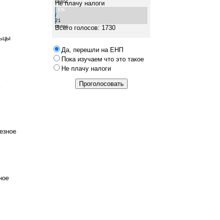
голос
Не плачу налоги
1%
/
21
голос
Всего голосов: 1730
ьцы
Да, перешли на ЕНП
Пока изучаем что это такое
Не плачу налоги
езное
ное