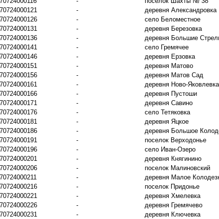
70724000116
-
поселок Шахты № 38
70724000121
-
деревня Александровка
70724000126
-
село Беломестное
70724000131
-
деревня Березовка
70724000136
-
деревня Большие Стрел
70724000141
-
село Гремячее
70724000146
-
деревня Ерзовка
70724000151
-
деревня Матово
70724000156
-
деревня Матов Сад
70724000161
-
деревня Ново-Яковлевка
70724000166
-
деревня Пустоши
70724000171
-
деревня Савино
70724000176
-
село Тетяковка
70724000181
-
деревня Яцкое
70724000186
-
деревня Большое Колод
70724000191
-
поселок Верходонье
70724000196
-
село Иван-Озеро
70724000201
-
деревня Княгинино
70724000206
-
поселок Малиновский
70724000211
-
деревня Малое Колодез
70724000216
-
поселок Придонье
70724000221
-
деревня Хмелевка
70724000226
-
деревня Гремячево
70724000231
-
деревня Ключевка