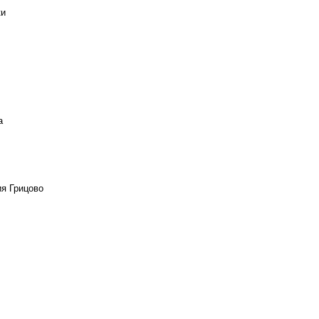
ки
а
ия Грицово