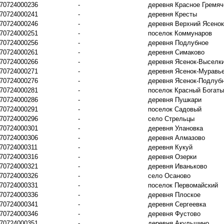
70724000236
-
деревня Красное Гремяч
70724000241
-
деревня Кресты
70724000246
-
деревня Верхний Ясенок
70724000251
-
поселок Коммунаров
70724000256
-
деревня Подлубное
70724000261
-
деревня Симаково
70724000266
-
деревня Ясенок-Выселк
70724000271
-
деревня Ясенок-Муравь
70724000276
-
деревня Ясенок-Подлуб
70724000281
-
поселок Красный Богат
70724000286
-
деревня Пушкари
70724000291
-
поселок Садовый
70724000296
-
село Стрельцы
70724000301
-
деревня Улановка
70724000306
-
деревня Алмазово
70724000311
-
деревня Кукуй
70724000316
-
деревня Озерки
70724000321
-
деревня Иваньково
70724000326
-
село Осаново
70724000331
-
поселок Первомайский
70724000336
-
деревня Плоское
70724000341
-
деревня Сергеевка
70724000346
-
деревня Фустово
70724000351
-
деревня Акульшино