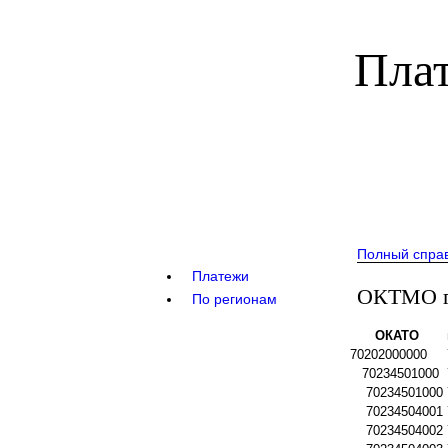
Плат
Полный спра
Платежи
ОКТМО го
По регионам
ОКАТО
70202000000
70234501000
70234501000
70234504001
70234504002