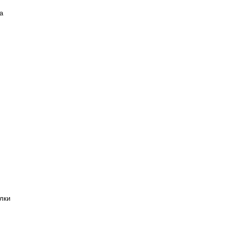
а
лки