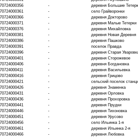
70724000356
-
деревня Большие Тетер
70724000361
-
село Грайворонки
70724000366
-
деревня Докторово
70724000371
-
деревня Малые Тетерки
70724000376
-
деревня Михайловка
70724000381
-
деревня Новая Деревня
70724000386
-
деревня Пашково
70724000391
-
поселок Правда
70724000396
-
деревня Старая Уваровк
70724000401
-
деревня Сторожевое
70724000406
-
деревня Богдановка
70724000411
-
деревня Васильевка
70724000416
-
деревня Грицово
70724000421
-
сельский поселок станц
70724000426
-
деревня Знаменка
70724000431
-
деревня Орловка
70724000436
-
деревня Прохоровка
70724000441
-
деревня Прудки
70724000446
-
деревня Тихоновка
70724000451
-
деревня Урусово
70724000456
-
село Ильинка 1-я
70724000461
-
деревня Ильинка 2-я
70724000466
-
деревня Любовка