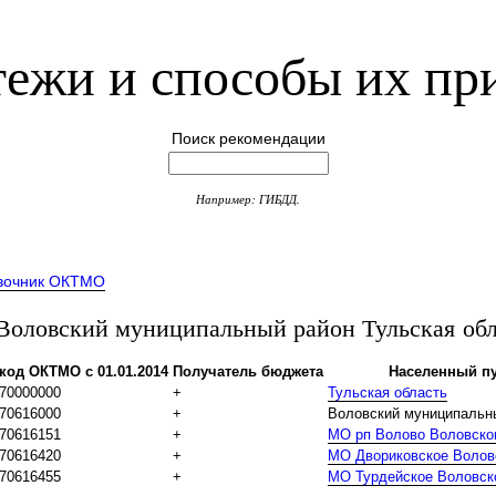
ежи и способы их пр
Поиск рекомендации
Например: ГИБДД.
вочник ОКТМО
ловский муниципальный район Тульская обл
код ОКТМО с 01.01.2014
Получатель бюджета
Населенный пу
70000000
+
Тульская область
70616000
+
Воловский муниципальн
70616151
+
МО рп Волово Воловско
70616420
+
МО Двориковское Волов
70616455
+
МО Турдейское Воловск