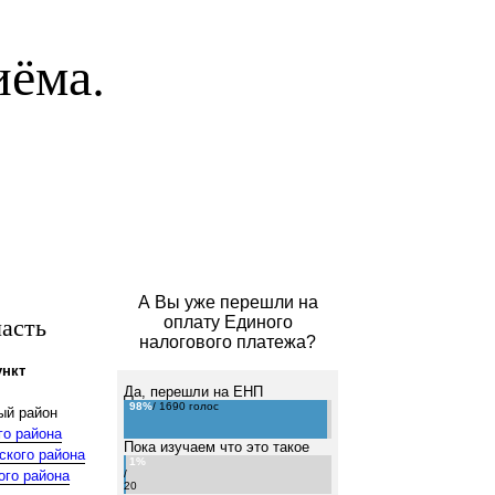
иёма.
А Вы уже перешли на
асть
оплату Единого
налогового платежа?
нкт
Да, перешли на ЕНП
98%
/ 1690 голос
ый район
го района
Пока изучаем что это такое
ского района
1%
ого района
/
20