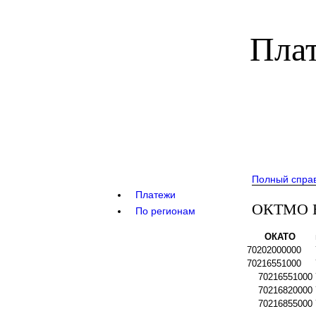
Плат
Полный спра
Платежи
ОКТМО Во
По регионам
ОКАТО
70202000000
70216551000
70216551000
70216820000
70216855000