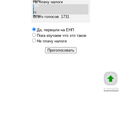
голос
Не плачу налоги
1%
/
21
голос
Всего голосов: 1731
Да, перешли на ЕНП
Пока изучаем что это такое
Не плачу налоги
К НАЧАЛУ