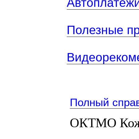
Автоплатеж
Полезные п
Видеореком
Полный спра
ОКТМО Кожу