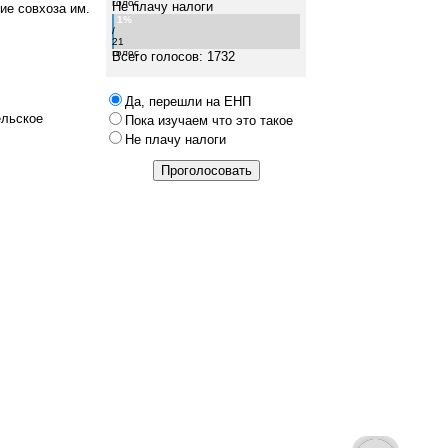
голос
Не плачу налоги
ие совхоза им.
1%
/
21
голос
Всего голосов: 1732
Да, перешли на ЕНП
ельское
Пока изучаем что это такое
Не плачу налоги