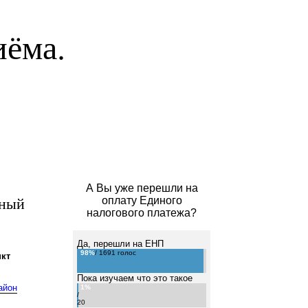
иёма.
А Вы уже перешли на
ьный
оплату Единого
налогового платежа?
Да, перешли на ЕНП
98%
/ 1691 голос
кт
Пока изучаем что это такое
айон
1%
/
20