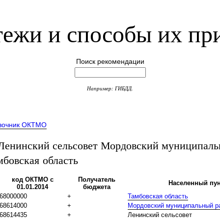
ежи и способы их пр
Поиск рекомендации
Например: ГИБДД.
вочник ОКТМО
енинский сельсовет Мордовский муниципал
мбовская область
код ОКТМО с
Получатель
Населенный пун
01.01.2014
бюджета
68000000
+
Тамбовская область
68614000
+
Мордовский муниципальный р
68614435
+
Ленинский сельсовет