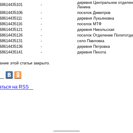
деревня Центральное отделен
68614435101
-
Ленина
68614435106
-
поселок Димитров
68614435111
-
деревня Лукьяновка
68614435116
-
поселок МТФ
68614435121
-
деревня Никольская
68614435126
-
поселок Отделение Политотд
68614435131
-
село Павловка
68614435136
-
деревня Петровка
68614435141
-
деревня Пехота
ние этой статьи закрыто.
аться на RSS