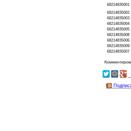
68214835001
68214835002
68214835003
68214835004
68214835005
68214835008
68214835006
68214835009
68214835007
Комментирова
Подпис