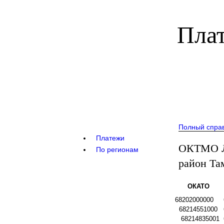
Плат
Полный спра
Платежи
ОКТМО Л
По регионам
район Та
ОКАТО
68202000000
68214551000
68214835001