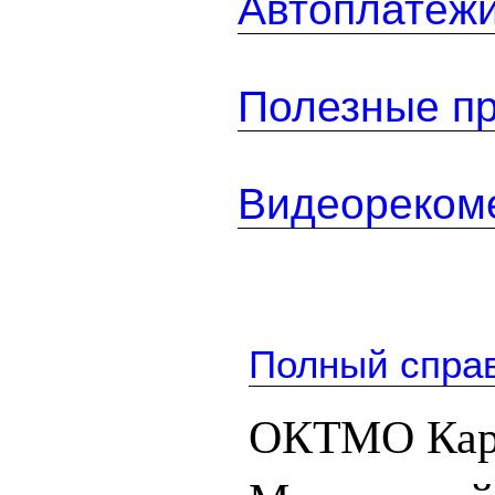
Автоплатеж
Полезные п
Видеореком
Полный спра
ОКТМО Карп