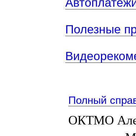
Автоплатеж
Полезные п
Видеореком
Полный спра
ОКТМО Але