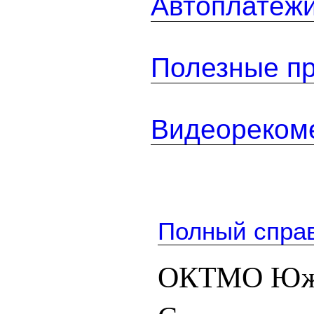
Автоплатеж
Полезные п
Видеореком
Полный спра
ОКТМО Южн