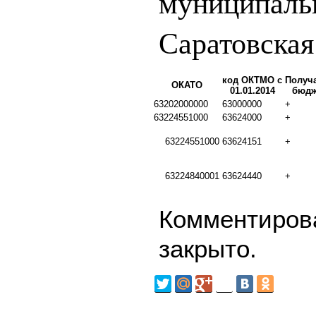
муниципаль
Саратовская
код ОКТМО с
Получ
ОКАТО
01.01.2014
бюдж
63202000000
63000000
+
63224551000
63624000
+
63224551000
63624151
+
63224840001
63624440
+
Комментирова
закрыто.