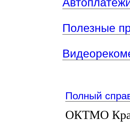
Автоплатеж
Полезные п
Видеореком
Полный спра
ОКТМО Крас