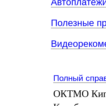
Автоплатеж
Полезные п
Видеореком
Полный спра
ОКТМО Кип