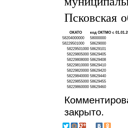
муниципаль
Псковская о
ОКАТО
код ОКТМО с 01.01.2
58204000000
58000000
58229501000
58629000
58229501000
58629101
58229805000
58629405
58229808000
58629408
58229810000
58629410
58229820000
58629420
58229840000
58629440
58229855000
58629455
58229860000
58629460
Комментирова
закрыто.