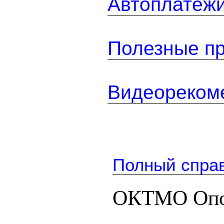
Автоплатеж
Полезные п
Видеореком
Полный спра
ОКТМО Опо