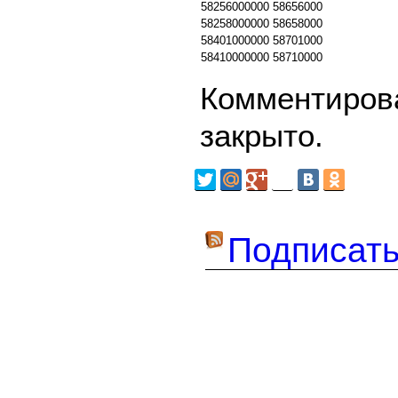
58256000000
58656000
58258000000
58658000
58401000000
58701000
58410000000
58710000
Комментирова
закрыто.
Подписать