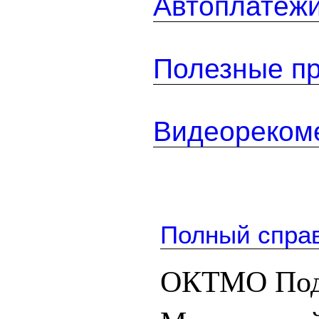
Автоплатеж
Полезные п
Видеореком
Полный спра
ОКТМО Подг