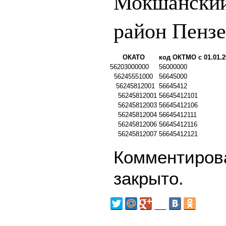
Мокшанский
район Пензе
ОКАТО
код ОКТМО с 01.01.2
56203000000
56000000
56245551000
56645000
56245812001
56645412
56245812001
56645412101
56245812003
56645412106
56245812004
56645412111
56245812006
56645412116
56245812007
56645412121
Комментирова
закрыто.