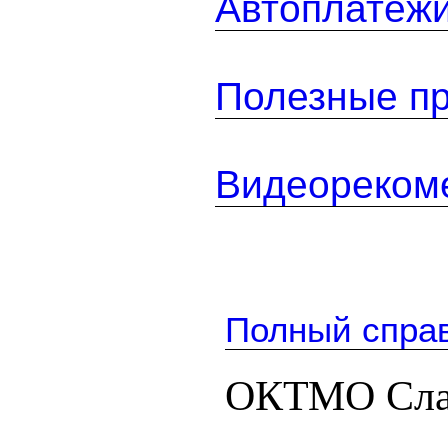
Автоплатеж
Полезные п
Видеореком
Полный спра
ОКТМО Слав