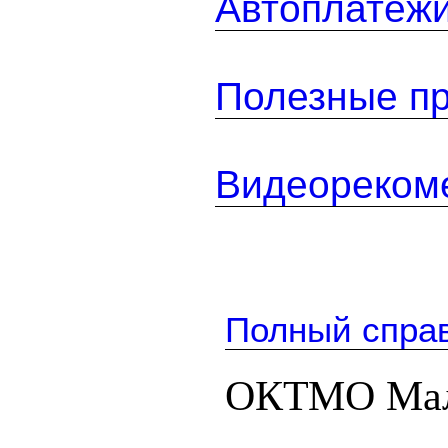
Автоплатеж
Полезные п
Видеореком
Полный спра
ОКТМО Мал