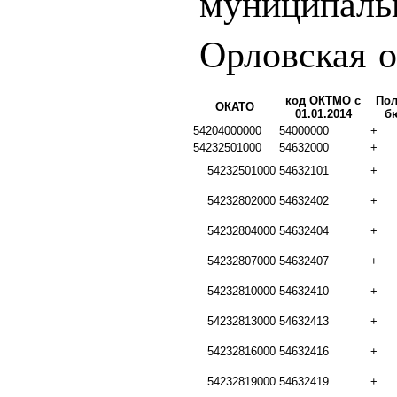
муниципаль
Орловская о
код ОКТМО с
Пол
ОКАТО
01.01.2014
б
54204000000
54000000
+
54232501000
54632000
+
54232501000
54632101
+
54232802000
54632402
+
54232804000
54632404
+
54232807000
54632407
+
54232810000
54632410
+
54232813000
54632413
+
54232816000
54632416
+
54232819000
54632419
+