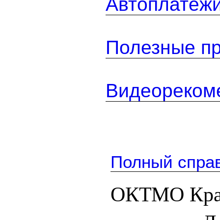
Автоплатеж
Полезные п
Видеореком
Полный спра
ОКТМО Кра