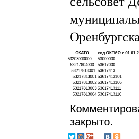
сельсовет 
муниципаль
Оренбургска
ОКАТО
код ОКТМО с 01.01.2
53203000000
53000000
53217804000
53617000
53217813001
53617413
53217813001
53617413101
53217813002
53617413106
53217813003
53617413111
53217813004
53617413116
Комментирова
закрыто.