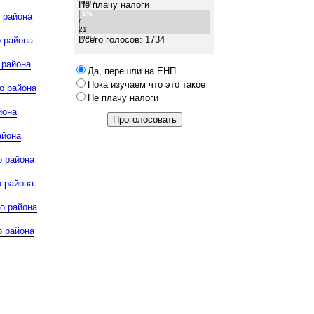
голос
Не плачу налоги
1%
 района
/
21
голос
Всего голосов: 1734
 района
 района
Да, перешли на ЕНП
Пока изучаем что это такое
о района
Не плачу налоги
йона
айона
о района
 района
о района
о района