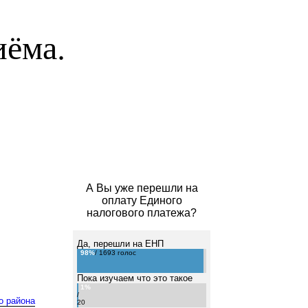
иёма.
А Вы уже перешли на
оплату Единого
налогового платежа?
Да, перешли на ЕНП
98%
/ 1693 голос
Пока изучаем что это такое
1%
/
о района
20