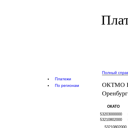
Плат
Полный спра
Платежи
ОКТМО Б
По регионам
Оренбург
ОКАТО
53203000000
53210802000
53210802000