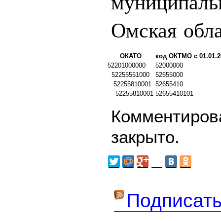
муниципаль
Омская обл
ОКАТО
код ОКТМО с 01.01.2
52201000000
52000000
52255551000
52655000
52255810001
52655410
52255810001
52655410101
Комментирова
закрыто.
Подписать