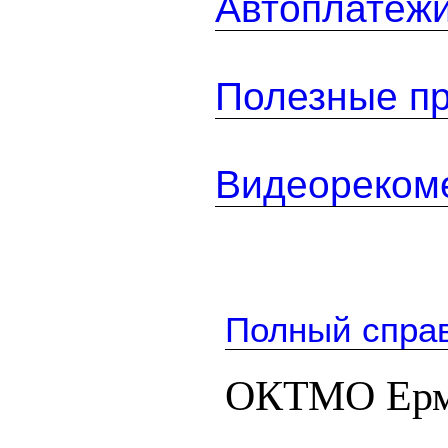
Автоплатеж
Полезные п
Видеореком
Полный спра
ОКТМО Ерми