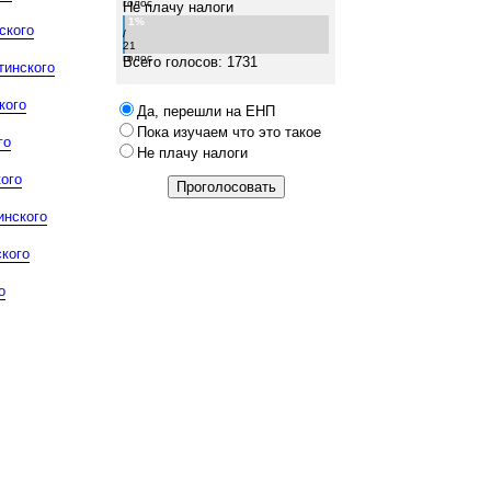
голос
Не плачу налоги
1%
ского
/
21
голос
Всего голосов: 1731
тинского
кого
Да, перешли на ЕНП
Пока изучаем что это такое
го
Не плачу налоги
ого
инского
кого
о