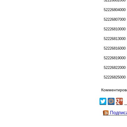
52226802000
52226804000
52226807000
52226810000
52226813000
52226816000
52226819000
52226822000
52226825000
Комментирова
Подпис