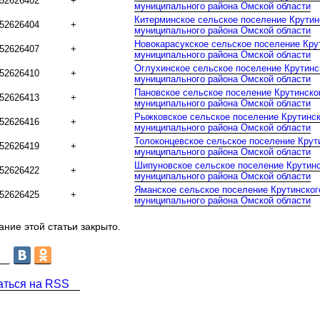
52626402
+
муниципального района Омской области
Китерминское сельское поселение Крутин
52626404
+
муниципального района Омской области
Новокарасукское сельское поселение Кру
52626407
+
муниципального района Омской области
Оглухинское сельское поселение Крутинс
52626410
+
муниципального района Омской области
Пановское сельское поселение Крутинско
52626413
+
муниципального района Омской области
Рыжковское сельское поселение Крутинск
52626416
+
муниципального района Омской области
Толоконцевское сельское поселение Крут
52626419
+
муниципального района Омской области
Шипуновское сельское поселение Крутинс
52626422
+
муниципального района Омской области
Яманское сельское поселение Крутинског
52626425
+
муниципального района Омской области
ние этой статьи закрыто.
аться на RSS