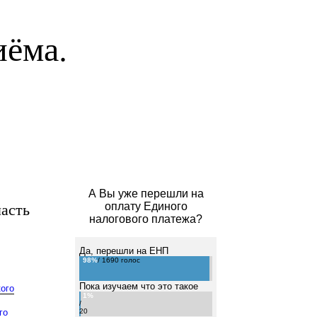
иёма.
А Вы уже перешли на
асть
оплату Единого
налогового платежа?
Да, перешли на ЕНП
98%
/ 1690 голос
Пока изучаем что это такое
ого
1%
/
го
20