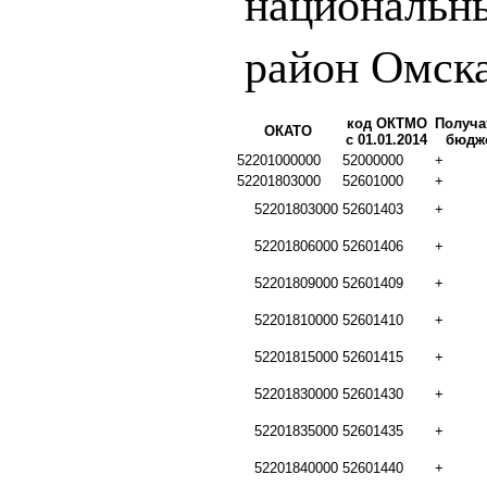
национальн
район Омска
код ОКТМО
Получа
ОКАТО
с 01.01.2014
бюдж
52201000000
52000000
+
52201803000
52601000
+
52201803000
52601403
+
52201806000
52601406
+
52201809000
52601409
+
52201810000
52601410
+
52201815000
52601415
+
52201830000
52601430
+
52201835000
52601435
+
52201840000
52601440
+