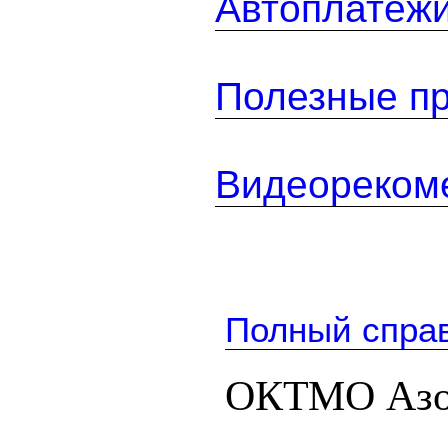
Автоплатеж
Полезные п
Видеореком
Полный спра
ОКТМО Азо