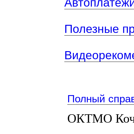
Автоплатеж
Полезные п
Видеореком
Полный спра
ОКТМО Коч