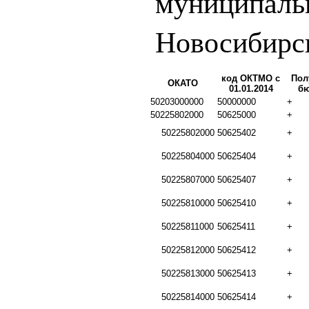
муниципаль
Новосибирск
код ОКТМО с
Пол
ОКАТО
01.01.2014
бю
50203000000
50000000
+
50225802000
50625000
+
50225802000
50625402
+
50225804000
50625404
+
50225807000
50625407
+
50225810000
50625410
+
50225811000
50625411
+
50225812000
50625412
+
50225813000
50625413
+
50225814000
50625414
+