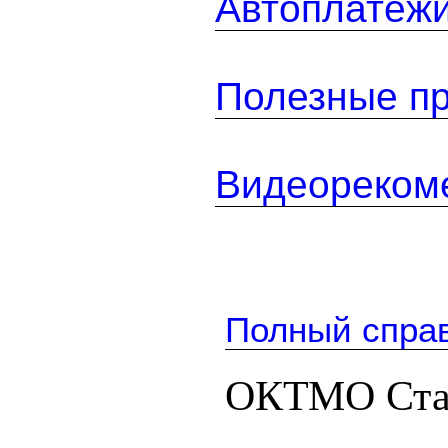
Автоплатеж
Полезные п
Видеореком
Полный спра
ОКТМО Ста