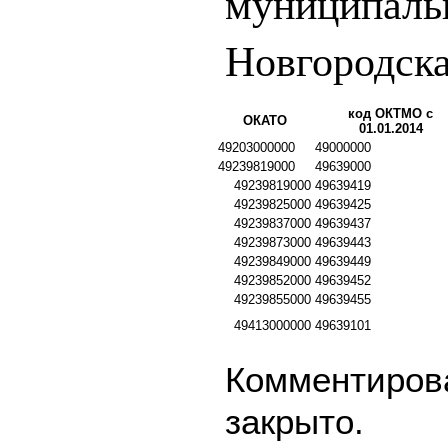
муниципаль
Новгородска
код ОКТМО с
ОКАТО
01.01.2014
49203000000
49000000
49239819000
49639000
49239819000
49639419
49239825000
49639425
49239837000
49639437
49239873000
49639443
49239849000
49639449
49239852000
49639452
49239855000
49639455
49413000000
49639101
Комментирова
закрыто.