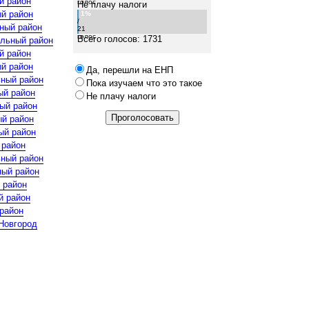
й район
голос
Не плачу налоги
й район
1%
/
ный район
21
голос
Всего голосов: 1731
льный район
й район
й район
Да, перешли на ЕНП
ьный район
Пока изучаем что это такое
ый район
Не плачу налоги
ый район
ый район
ый район
 район
ьный район
ный район
 район
й район
район
 Новгород