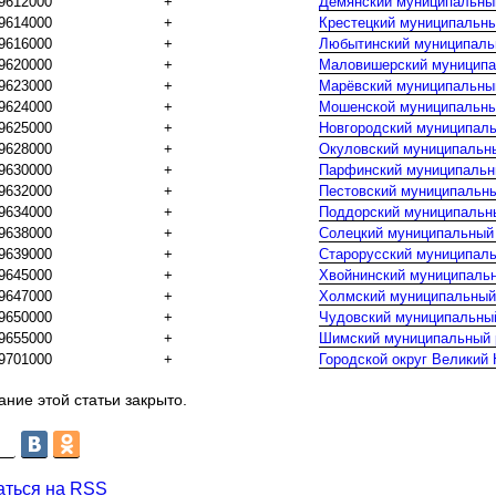
9612000
+
Демянский муниципальны
9614000
+
Крестецкий муниципальны
9616000
+
Любытинский муниципаль
9620000
+
Маловишерский муниципа
9623000
+
Марёвский муниципальны
9624000
+
Мошенской муниципальны
9625000
+
Новгородский муниципал
9628000
+
Окуловский муниципальн
9630000
+
Парфинский муниципальн
9632000
+
Пестовский муниципальн
9634000
+
Поддорский муниципальн
9638000
+
Солецкий муниципальный
9639000
+
Старорусский муниципал
9645000
+
Хвойнинский муниципаль
9647000
+
Холмский муниципальный
9650000
+
Чудовский муниципальны
9655000
+
Шимский муниципальный 
9701000
+
Городской округ Великий
ние этой статьи закрыто.
аться на RSS