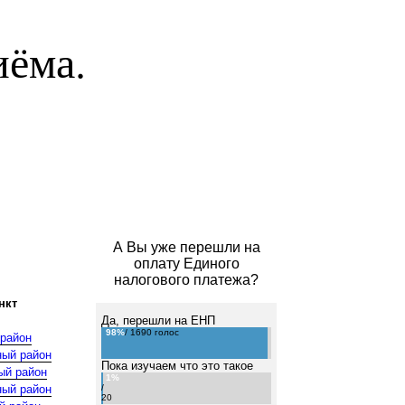
иёма.
А Вы уже перешли на
оплату Единого
налогового платежа?
нкт
Да, перешли на ЕНП
98%
/ 1690 голос
 район
ный район
Пока изучаем что это такое
ый район
1%
ный район
/
20