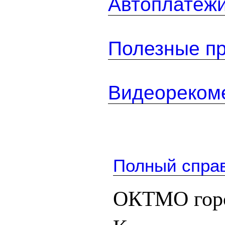
Автоплатеж
Полезные п
Видеореком
Полный спра
ОКТМО горо