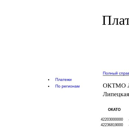
Плат
Полный спра
Платежи
ОКТМО Л
По регионам
Липецкая
ОКАТО
42203000000
42236819000