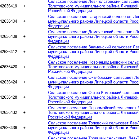
Сельское поселение Лев-Толстовский сельсове
42636419
+
Толстовского муниципального района Липецкой
Российской Федерации
Сельское поселение Гагаринский сельсовет Ле
42636404
+
муниципального района Липецкой области Росс
Федерации
Сельское поселение Домачевский сельсовет Л
42636408
+
муниципального района Липецкой области Росс
Федерации
Сельское поселение Знаменский сельсовет Лев
42636412
+
муниципального района Липецкой области Росс
Федерации
Сельское поселение Новочемодановский сельс
42636420
+
Толстовского муниципального района Липецкой
Российской Федерации
Сельское поселение Октябрьский сельсовет Ле
42636424
+
муниципального района Липецкой области Росс
Федерации
Сельское поселение Остро-Каменский сельсов
42636428
+
Толстовского муниципального района Липецкой
Российской Федерации
Сельское поселение Первомайский сельсовет 
42636432
+
Толстовского муниципального района Липецкой
Российской Федерации
Сельское поселение Топовский сельсовет Лев-
42636436
+
муниципального района Липецкой области Росс
Федерации
Сельское поселение Троицкий сельсовет, Лев-