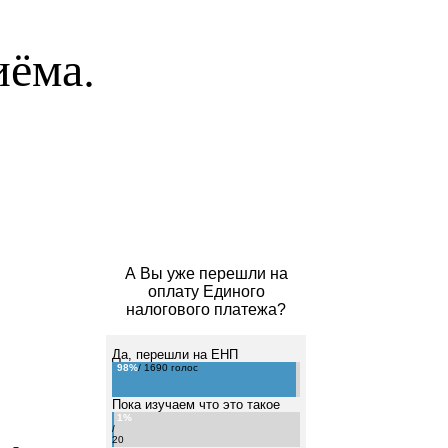
иёма.
А Вы уже перешли на
оплату Единого
налогового платежа?
Да, перешли на ЕНП
98%
/ 1690 голос
Пока изучаем что это такое
1%
/
20