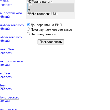
т Лев-
голос
Не плачу налоги
 области
1%
/
21
в-Толстовского
голос
Всего голосов: 1731
ийской
Да, перешли на ЕНП
ев-Толстовского
ийской
Пока изучаем что это такое
Не плачу налоги
-Толстовского
ийской
овет Лев-
 области
в-Толстовского
ийской
ет Лев-
 области
Лев-
 области
Толстовского
ийской
Толстовского