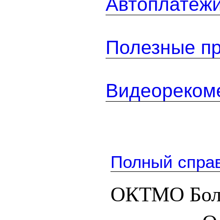
Автоплатеж
Полезные п
Видеореком
Полный спра
ОКТМО Бол