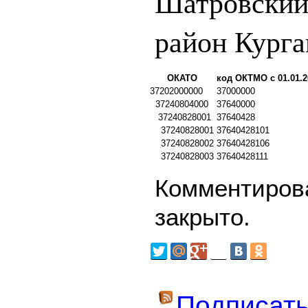
Шатровский
район Курга
ОКАТО
код ОКТМО с 01.01.2
37202000000
37000000
37240804000
37640000
37240828001
37640428
37240828001
37640428101
37240828002
37640428106
37240828003
37640428111
Комментирова
закрыто.
Подписать