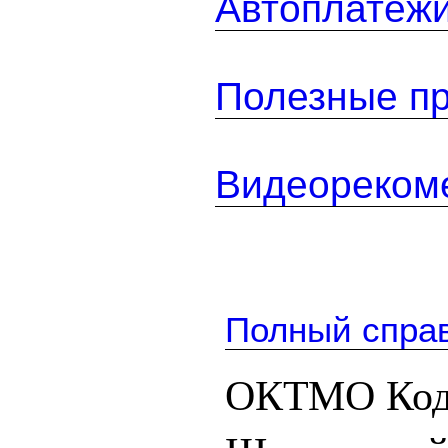
Автоплатеж
Полезные п
Видеореком
Полный спра
ОКТМО Кодс