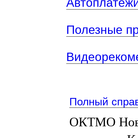
Автоплатеж
Полезные п
Видеореком
Полный спра
ОКТМО Нов