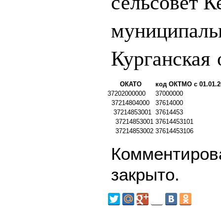
сельсовет К
муниципаль
Курганская 
ОКАТО
код ОКТМО с 01.01.2
37202000000
37000000
37214804000
37614000
37214853001
37614453
37214853001
37614453101
37214853002
37614453106
Комментирова
закрыто.