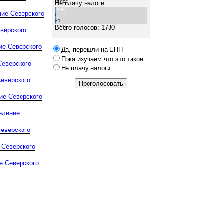
голос
Не плачу налоги
1%
ние Северского
/
21
голос
Всего голосов: 1730
верского
ие Северского
Да, перешли на ЕНП
Пока изучаем что это такое
Северского
Не плачу налоги
Северского
ие Северского
еление
Северского
 Северского
е Северского