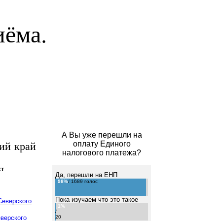
иёма.
А Вы уже перешли на
ий край
оплату Единого
налогового платежа?
т
Да, перешли на ЕНП
98%
/ 1689 голос
Пока изучаем что это такое
Северского
1%
/
верского
20