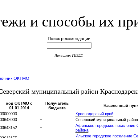
ежи и способы их пр
Поиск рекомендации
Например: ГИБДД.
вочник ОКТМО
верский муниципальный район Краснодарск
код ОКТМО с
Получатель
Населенный пунк
01.01.2014
бюджета
03000000
+
Краснодарский край
03643000
+
Северский муниципальный район
Афипское городское поселение 
03643152
+
района
Ильское городское поселение Се