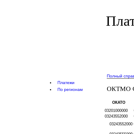
Плат
Полный спра
Платежи
ОКТМО Се
По регионам
ОКАТО
03201000000
03243552000
03243552000