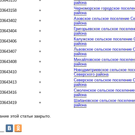
03643155
+
района
Черноморское городское поселе
03643158
+
района
Азовское сельское поселение Се
03643402
+
района
Григорьевское сельское поселен
03643404
+
района
Калужское сельское поселение 
03643406
+
района
Львовское сельское поселение 
03643407
+
района
Михайловское сельское поселен
03643408
+
района
Новодмитриевское сельское пос
03643410
+
Северского района
Северское сельское поселение 
03643413
+
района
Смоленское сельское поселение
03643416
+
района
Шабановское сельское поселени
03643419
+
района
ние этой статьи закрыто.