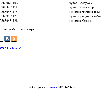
03639431106
-
хутор Бейсужек
03639431111
-
хутор Ленинодар
03639431116
-
поселок Набережный
03639431121
-
хутор Средний Челбас
03639431126
-
поселок Южный
ние этой статьи закрыто.
аться на RSS
© Сохрани
платеж
2013-2026