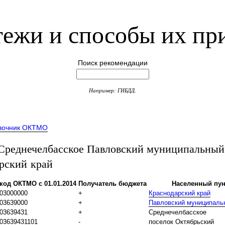
ежи и способы их пр
Поиск рекомендации
Например: ГИБДД.
вочник ОКТМО
еднечелбасское Павловский муниципальный
рский край
код ОКТМО с 01.01.2014
Получатель бюджета
Населенный пун
03000000
+
Краснодарский край
03639000
+
Павловский муниципаль
03639431
+
Среднечелбасское
03639431101
-
поселок Октябрьский