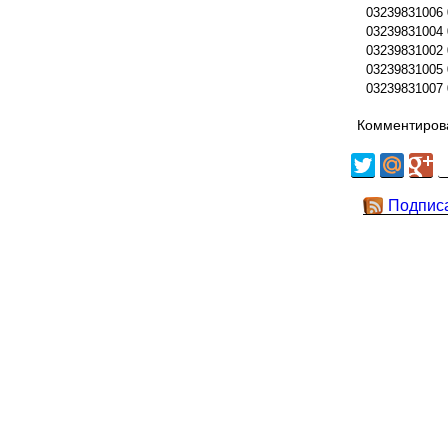
03239831006
03239831004
03239831002
03239831005
03239831007
Комментирова
Подпис