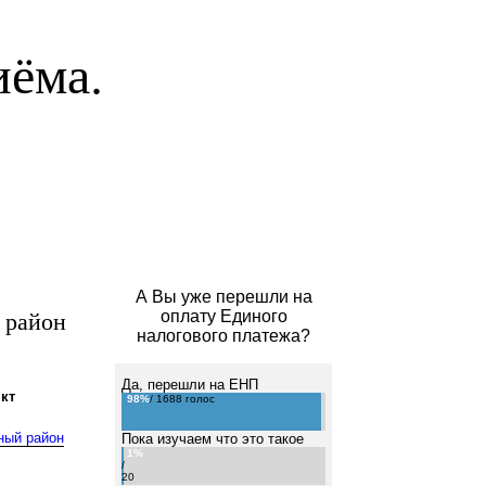
иёма.
А Вы уже перешли на
 район
оплату Единого
налогового платежа?
Да, перешли на ЕНП
кт
98%
/ 1688 голос
ный район
Пока изучаем что это такое
1%
/
20