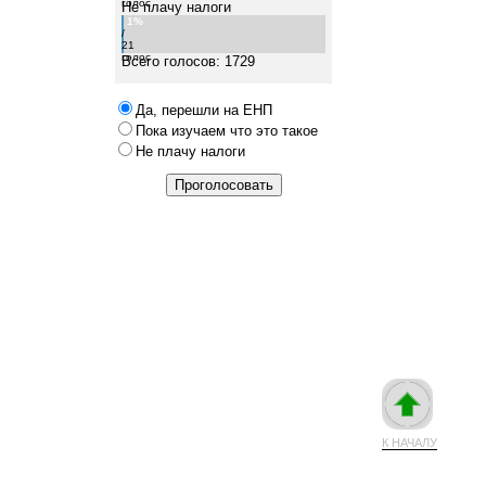
голос
Не плачу налоги
1%
/
21
голос
Всего голосов: 1729
Да, перешли на ЕНП
Пока изучаем что это такое
Не плачу налоги
К НАЧАЛУ