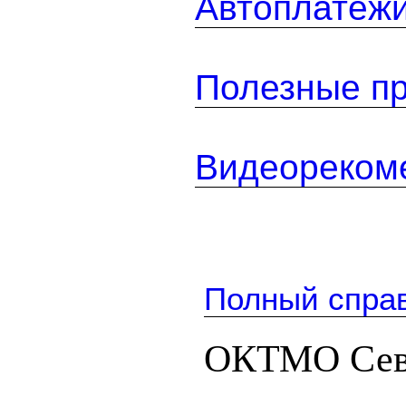
Автоплатеж
Полезные п
Видеореком
Полный спра
ОКТМО Севе