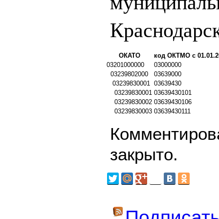
муниципаль
Краснодарс
ОКАТО
код ОКТМО с 01.01.2
03201000000
03000000
03239802000
03639000
03239830001
03639430
03239830001
03639430101
03239830002
03639430106
03239830003
03639430111
Комментирова
закрыто.
Подписать