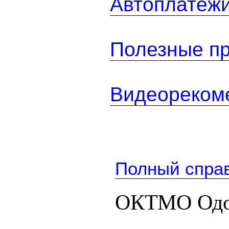
Автоплатеж
Полезные п
Видеореком
Полный спра
ОКТМО Одо