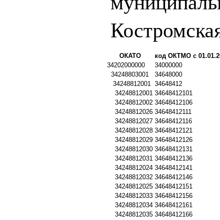
муниципаль
Костромская
ОКАТО
код ОКТМО с 01.01.2
34202000000
34000000
34248803001
34648000
34248812001
34648412
34248812001
34648412101
34248812002
34648412106
34248812026
34648412111
34248812027
34648412116
34248812028
34648412121
34248812029
34648412126
34248812030
34648412131
34248812031
34648412136
34248812024
34648412141
34248812032
34648412146
34248812025
34648412151
34248812033
34648412156
34248812034
34648412161
34248812035
34648412166