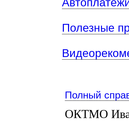
Автоплатеж
Полезные п
Видеореком
Полный спра
ОКТМО Ива